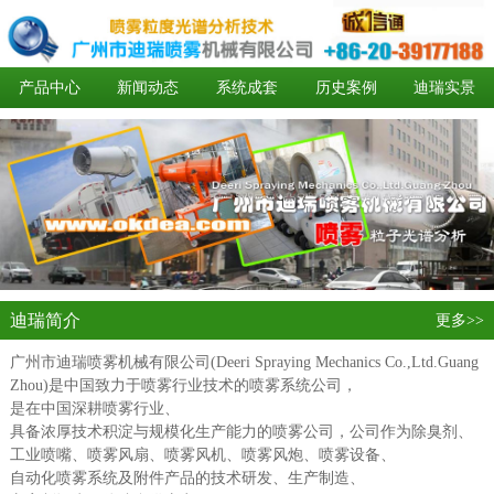
产品中心
新闻动态
系统成套
历史案例
迪瑞实景
加盟代理
迪瑞简介
更多>>
广州市迪瑞喷雾机械有限公司(Deeri Spraying Mechanics Co.,Ltd.Guang
Zhou)是中国致力于喷雾行业技术的喷雾系统公司，
是在中国深耕喷雾行业、
具备浓厚技术积淀与规模化生产能力的喷雾公司，公司作为除臭剂、
工业喷嘴、喷雾风扇、喷雾风机、喷雾风炮、喷雾设备、
自动化喷雾系统及附件产品的技术研发、生产制造、