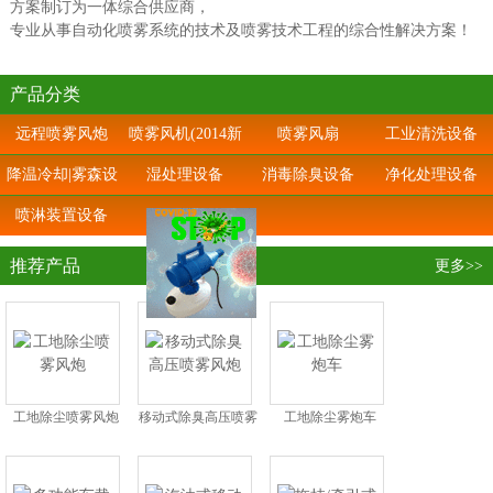
方案制订为一体综合供应商，
专业从事自动化喷雾系统的技术及喷雾技术工程的综合性解决方案！
产品分类
远程喷雾风炮
喷雾风机(2014新
喷雾风扇
工业清洗设备
上市)
降温冷却|雾森设
湿处理设备
消毒除臭设备
净化处理设备
备
喷淋装置设备
推荐产品
更多>>
工地除尘喷雾风炮
移动式除臭高压喷雾
工地除尘雾炮车
风炮