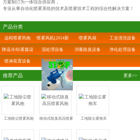
方案制订为一体综合供应商，
专业从事自动化喷雾系统的技术及喷雾技术工程的综合性解决方案！
产品分类
远程喷雾风炮
喷雾风机(2014新
喷雾风扇
工业清洗设备
上市)
降温冷却|雾森设
湿处理设备
消毒除臭设备
净化处理设备
备
喷淋装置设备
推荐产品
更多>>
工地除尘喷雾风炮
移动式除臭高压喷雾
工地除尘雾炮车
风炮