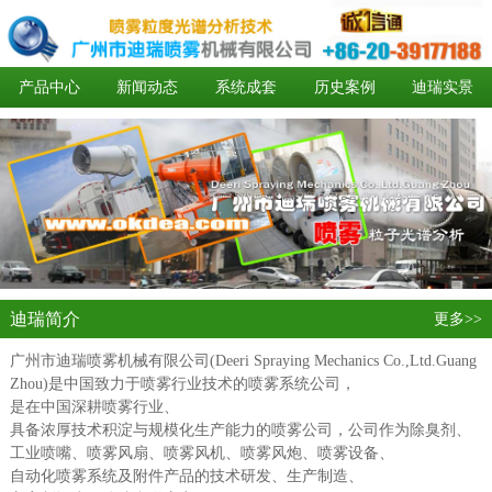
产品中心
新闻动态
系统成套
历史案例
迪瑞实景
加盟代理
迪瑞简介
更多>>
广州市迪瑞喷雾机械有限公司(Deeri Spraying Mechanics Co.,Ltd.Guang
Zhou)是中国致力于喷雾行业技术的喷雾系统公司，
是在中国深耕喷雾行业、
具备浓厚技术积淀与规模化生产能力的喷雾公司，公司作为除臭剂、
工业喷嘴、喷雾风扇、喷雾风机、喷雾风炮、喷雾设备、
自动化喷雾系统及附件产品的技术研发、生产制造、