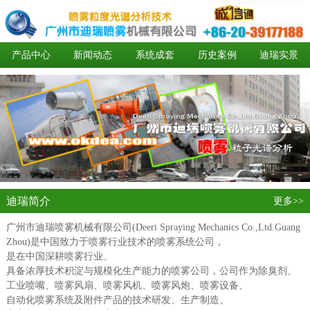
产品中心
新闻动态
系统成套
历史案例
迪瑞实景
加盟代理
迪瑞简介
更多>>
广州市迪瑞喷雾机械有限公司(Deeri Spraying Mechanics Co.,Ltd.Guang
Zhou)是中国致力于喷雾行业技术的喷雾系统公司，
是在中国深耕喷雾行业、
具备浓厚技术积淀与规模化生产能力的喷雾公司，公司作为除臭剂、
工业喷嘴、喷雾风扇、喷雾风机、喷雾风炮、喷雾设备、
自动化喷雾系统及附件产品的技术研发、生产制造、