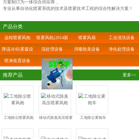
方案制订为一体综合供应商，
专业从事自动化喷雾系统的技术及喷雾技术工程的综合性解决方案！
产品分类
远程喷雾风炮
喷雾风机(2014新
喷雾风扇
工业清洗设备
上市)
降温冷却|雾森设
湿处理设备
消毒除臭设备
净化处理设备
备
喷淋装置设备
推荐产品
更多>>
工地除尘喷雾风炮
移动式除臭高压喷雾
工地除尘雾炮车
风炮